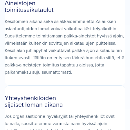
Aineistojen
toimitusaikataulut
Kesälomien aikana sekä asiakkaidemme että Zalariksen
asiantuntijoiden lomat voivat vaikuttaa käsittelyaikoihin.
Suosittelemme toimittamaan palkka-aineistot hyvissä ajoin,
viimeistään kuitenkin sovittujen aikataulujen puitteissa.
Kesälläkin juhlapyhät vaikuttavat palkka-ajon aikatauluihin
tiukentavasti. Tällöin on erityisen tärkeä huolehtia siitä, että
palkka-aineistojen toimitus tapahtuu ajoissa, jotta
palkanmaksu suju saumattomasti.
Yhteyshenkilöiden
sijaiset loman aikana
Jos organisaationne hyväksyjät tai yhteyshenkilöt ovat
lomalla, suosittelemme varmistamaan hyvissä ajoin