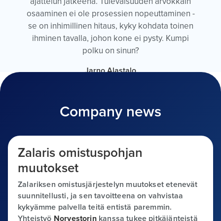
ajattelun jatkeena. Tulevaisuuden arvokkain
osaaminen ei ole prosessien nopeuttaminen -
se on inhimillinen hitaus, kyky kohdata toinen
ihminen tavalla, johon kone ei pysty. Kumpi
polku on sinun?
Jarno Alastalo
Techno-philosopher · Author · Founder of Suomi24
Company news
Zalaris omistuspohjan
muutokset
Zalariksen omistus­järjestelyn muutokset etenevät
suunnitellusti, ja sen tavoitteena on vahvistaa
kykyämme palvella teitä entistä paremmin.
Yhteistyö
Norvestorin
kanssa tukee pitkäjänteistä