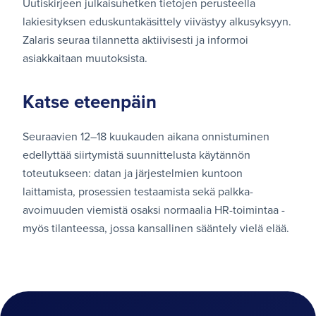
Uutiskirjeen julkaisuhetken tietojen perusteella
lakiesityksen eduskuntakäsittely viivästyy alkusyksyyn.
Zalaris seuraa tilannetta aktiivisesti ja informoi
asiakkaitaan muutoksista.
Katse eteenpäin
Seuraavien 12–18 kuukauden aikana onnistuminen
edellyttää siirtymistä suunnittelusta käytännön
toteutukseen: datan ja järjestelmien kuntoon
laittamista, prosessien testaamista sekä palkka-
avoimuuden viemistä osaksi normaalia HR-toimintaa -
myös tilanteessa, jossa kansallinen sääntely vielä elää.