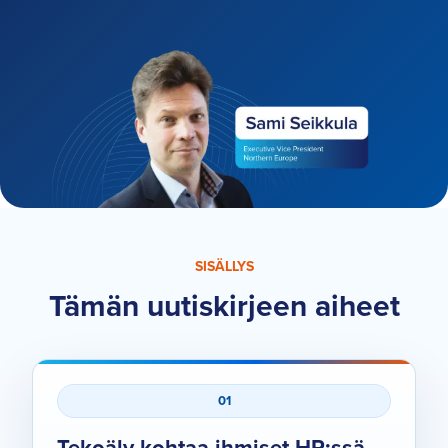
SISÄLLYS
Tämän uutiskirjeen aiheet
01