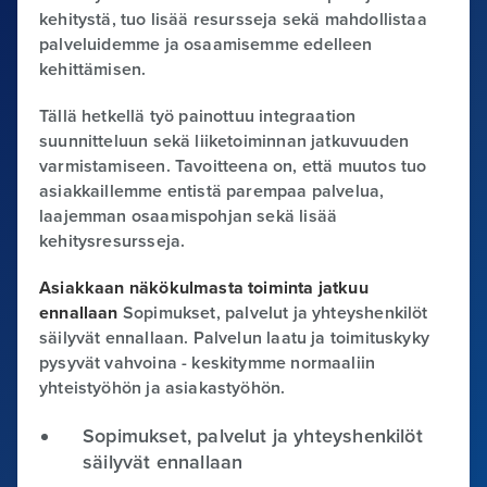
kehitystä, tuo lisää resursseja sekä mahdollistaa
palveluidemme ja osaamisemme edelleen
kehittämisen.
Tällä hetkellä työ painottuu integraation
suunnitteluun sekä liiketoiminnan jatkuvuuden
varmistamiseen. Tavoitteena on, että muutos tuo
asiakkaillemme entistä parempaa palvelua,
laajemman osaamispohjan sekä lisää
kehitysresursseja.
Asiakkaan näkökulmasta toiminta jatkuu
ennallaan
Sopimukset, palvelut ja yhteyshenkilöt
säilyvät ennallaan. Palvelun laatu ja toimituskyky
pysyvät vahvoina - keskitymme normaaliin
yhteistyöhön ja asiakastyöhön.
Sopimukset, palvelut ja yhteyshenkilöt
säilyvät ennallaan