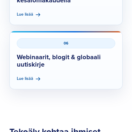
kesälomakaudella
Lue lisää
06
Webinaarit, blogit & globaali
uutiskirje
Lue lisää
Tekoäly kohtaa ihmiset