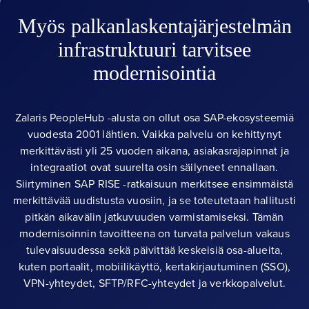
Myös palkanlaskentajärjestelmän
infrastruktuuri tarvitsee
modernisointia
Zalaris PeopleHub -alusta on ollut osa SAP-ekosysteemiä
vuodesta 2001 lähtien. Vaikka palvelu on kehittynyt
merkittävästi yli 25 vuoden aikana, asiakasrajapinnat ja
integraatiot ovat suurelta osin säilyneet ennallaan.
Siirtyminen SAP RISE -ratkaisuun merkitsee ensimmäistä
merkittävää uudistusta vuosiin, ja se toteutetaan hallitusti
pitkän aikavälin jatkuvuuden varmistamiseksi. Tämän
modernisoinnin tavoitteena on turvata palvelun vakaus
tulevaisuudessa sekä päivittää keskeisiä osa-alueita,
kuten portaalit, mobiilikäyttö, kertakirjautuminen (SSO),
VPN-yhteydet, SFTP/RFC-yhteydet ja verkkopalvelut.