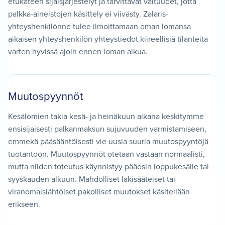
etukäteen sijaisjärjestelyt ja tarvittavat valtuudet, jotta
palkka-aineistojen käsittely ei viivästy. Zalaris-
yhteyshenkilönne tulee ilmoittamaan oman lomansa
aikaisen yhteyshenkilön yhteystiedot kiireellisiä tilanteita
varten hyvissä ajoin ennen loman alkua.
Muutospyynnöt
Kesälomien takia kesä- ja heinäkuun aikana keskitymme
ensisijaisesti palkanmaksun sujuvuuden varmistamiseen,
emmekä pääsääntöisesti vie uusia suuria muutospyyntöjä
tuotantoon. Muutospyynnöt otetaan vastaan normaalisti,
mutta niiden toteutus käynnistyy pääosin loppukesälle tai
syyskauden alkuun. Mahdolliset lakisääteiset tai
viranomaislähtöiset pakolliset muutokset käsitellään
erikseen.