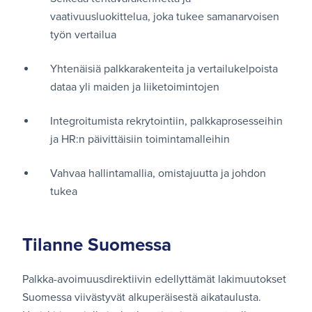
vaativuusluokittelua, joka tukee samanarvoisen
työn vertailua
Yhtenäisiä palkkarakenteita ja vertailukelpoista
dataa yli maiden ja liiketoimintojen
Integroitumista rekrytointiin, palkkaprosesseihin
ja HR:n päivittäisiin toimintamalleihin
Vahvaa hallintamallia, omistajuutta ja johdon
tukea
Tilanne Suomessa
Palkka-avoimuusdirektiivin edellyttämät lakimuutokset
Suomessa viivästyvät alkuperäisestä aikataulusta.