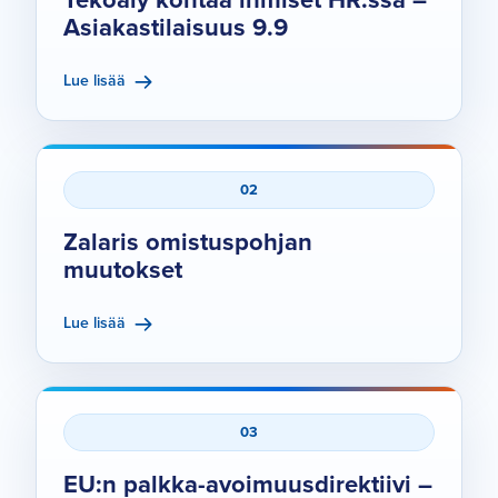
Tekoäly kohtaa ihmiset HR:ssä –
Asiakastilaisuus 9.9
Lue lisää
02
Zalaris omistuspohjan
muutokset
Lue lisää
03
EU:n palkka-avoimuusdirektiivi –